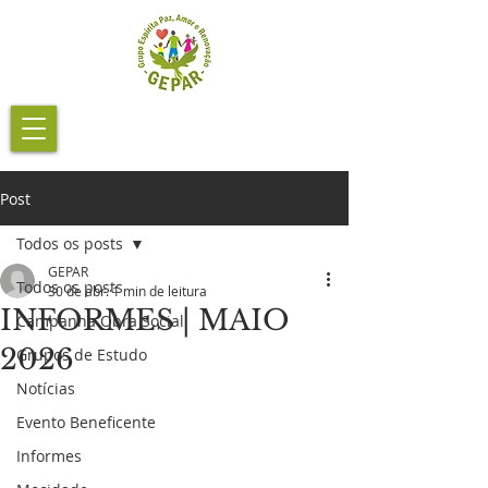
Post
Todos os posts
GEPAR
Todos os posts
30 de abr.
1 min de leitura
INFORMES | MAIO
Campanha Obra Social
2026
Grupos de Estudo
Notícias
Evento Beneficente
Informes