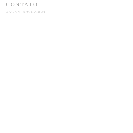
CONTATO
+55 21
3026-5831
+55 21 99191-0824
LOCALIZAÇÃO
Av. Francelino Barcellos, N.333
Piratininga, Niterói, RJ
24350-057
INSCREVA-SE PARA
RECEBER AS
ATUALIZAÇÕES
Participar