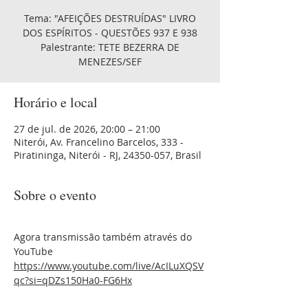
Tema: "AFEIÇÕES DESTRUÍDAS" LIVRO
DOS ESPÍRITOS - QUESTÕES 937 E 938
Palestrante: TETE BEZERRA DE
MENEZES/SEF
Horário e local
27 de jul. de 2026, 20:00 – 21:00
Niterói, Av. Francelino Barcelos, 333 -
Piratininga, Niterói - RJ, 24350-057, Brasil
Sobre o evento
Agora transmissão também através do 
YouTube 
https://www.youtube.com/live/AcILuXQSV
qc?si=qDZs150Ha0-FG6Hx