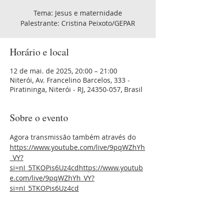
Tema: Jesus e maternidade
Palestrante: Cristina Peixoto/GEPAR
Horário e local
12 de mai. de 2025, 20:00 – 21:00
Niterói, Av. Francelino Barcelos, 333 -
Piratininga, Niterói - RJ, 24350-057, Brasil
Sobre o evento
Agora transmissão também através do 
https://www.youtube.com/live/9pqWZhYh
_VY?
si=nI_5TKOPis6Uz4cdhttps://www.youtub
e.com/live/9pqWZhYh_VY?
si=nI_5TKOPis6Uz4cd