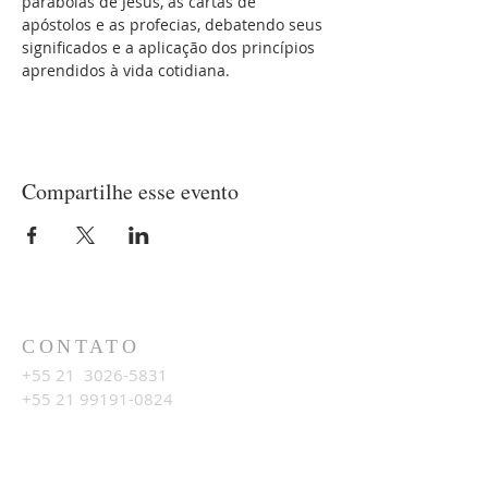
parábolas de Jesus, as cartas de 
apóstolos e as profecias, debatendo seus 
significados e a aplicação dos princípios 
aprendidos à vida cotidiana.
Compartilhe esse evento
CONTATO
+55 21
3026-5831
+55 21 99191-0824
LOCALIZAÇÃO
Av. Francelino Barcellos, N.333