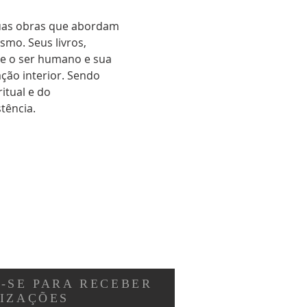
suas obras que abordam 
smo. Seus livros, 
e o ser humano e sua 
ção interior. Sendo 
tual e do 
tência.
-SE PARA RECEBER
LIZAÇÕES