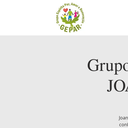
Grup
JO
Joan
con