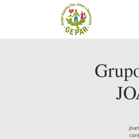
Grup
JO
Joan
con