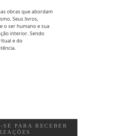
suas obras que abordam 
smo. Seus livros, 
e o ser humano e sua 
ção interior. Sendo 
tual e do 
tência.
-SE PARA RECEBER
LIZAÇÕES