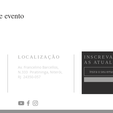
e evento
LOCALIZAÇÃO
INSCREVA
AS ATUA
Av. Francelino Barcellos,
N.333 Piratininga, Niterói,
RJ 24350-057