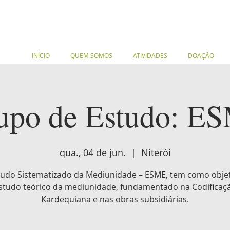
INÍCIO
QUEM SOMOS
ATIVIDADES
DOAÇÃO
upo de Estudo: E
qua., 04 de jun.
  |  
Niterói
tudo Sistematizado da Mediunidade – ESME, tem como objet
studo teórico da mediunidade, fundamentado na Codificaç
Kardequiana e nas obras subsidiárias.