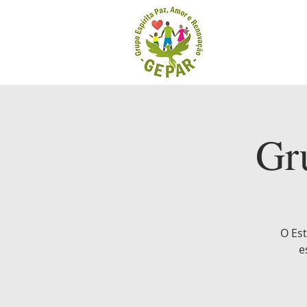
Gr
O Es
e