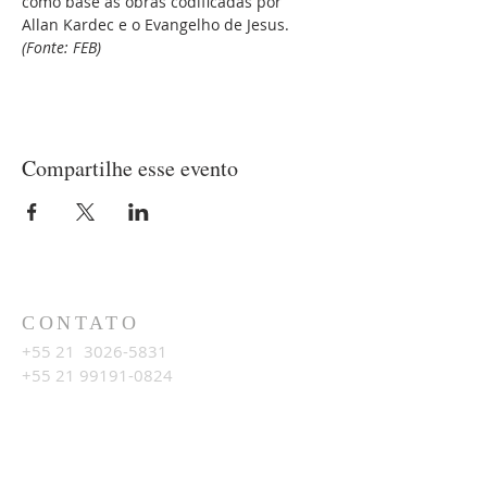
como base as obras codificadas por 
Allan Kardec e o Evangelho de Jesus. 
(Fonte: FEB)
Compartilhe esse evento
CONTATO
+55 21
3026-5831
+55 21 99191-0824
LOCALIZAÇÃO
Av. Francelino Barcellos, N.333
Piratininga, Niterói, RJ
24350-057