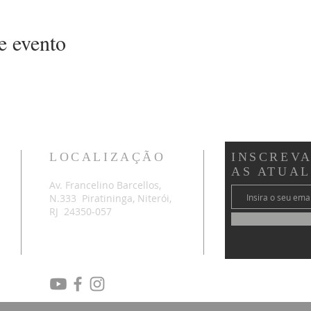
e evento
LOCALIZAÇÃO
INSCREVA
AS ATUA
Av. Francelino Barcellos,
N.333 Piratininga, Niterói,
RJ 24350-057